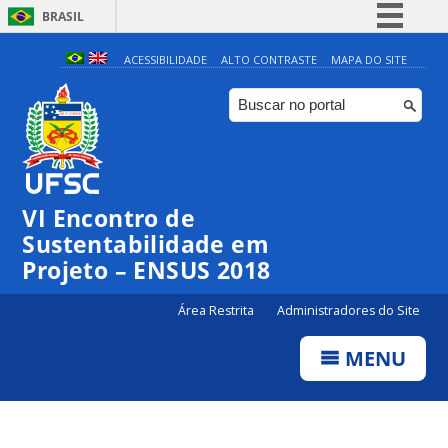
BRASIL
Simplifique!
ACESSIBILIDADE
ALTO CONTRASTE
MAPA DO SITE
Comunica BR
Participe
Acesso à informação
Legislação
VI Encontro de
Canais
Sustentabilidade em
Projeto – ENSUS 2018
Área Restrita
Administradores do Site
MENU